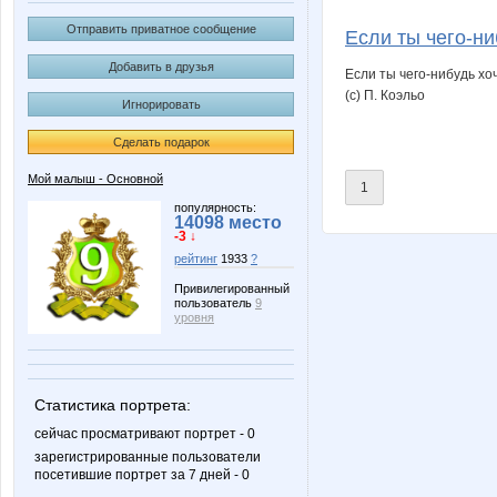
oliskaAvto
гороши
Отправить приватное сообщение
Если ты чего-ни
Добавить в друзья
Если ты чего-нибудь хо
(с) П. Коэльо
Игнорировать
ЧайКофе
Сделать подарок
Мой малыш - Основной
1
популярность:
14098 место
-3 ↓
рейтинг
1933
?
Привилегированный
пользователь
9
уровня
Статистика портрета:
сейчас просматривают портрет - 0
зарегистрированные пользователи
посетившие портрет за 7 дней - 0