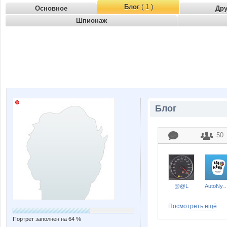
Блог
( 1 )
Основное
Др
Шпионаж
Блог
50
@@L
AutoNyan
Посмотреть ещё
Портрет заполнен на 64 %